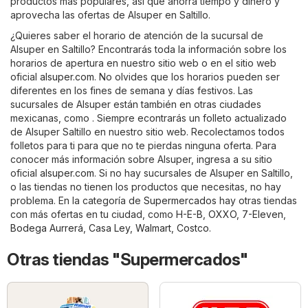
productos más populares, así que ahorra tiempo y dinero y
aprovecha las ofertas de Alsuper en Saltillo.
¿Quieres saber el horario de atención de la sucursal de
Alsuper en Saltillo? Encontrarás toda la información sobre los
horarios de apertura en nuestro sitio web o en el sitio web
oficial
alsuper.com
. No olvides que los horarios pueden ser
diferentes en los fines de semana y días festivos. Las
sucursales de Alsuper están también en otras ciudades
mexicanas, como . Siempre econtrarás un folleto actualizado
de Alsuper Saltillo en nuestro sitio web. Recolectamos todos
folletos para ti para que no te pierdas ninguna oferta. Para
conocer más información sobre Alsuper, ingresa a su sitio
oficial
alsuper.com
. Si no hay sucursales de Alsuper en Saltillo,
o las tiendas no tienen los productos que necesitas, no hay
problema. En la categoría de
Supermercados
hay otras tiendas
con más ofertas en tu ciudad, como
H-E-B
,
OXXO
,
7-Eleven
,
Bodega Aurrerá
,
Casa Ley
,
Walmart
,
Costco
.
Otras tiendas "Supermercados"