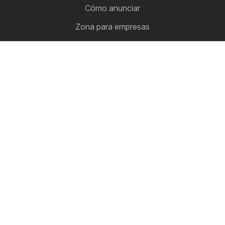
Cómo anunciar
Zona para empresas
Hola, yo soy Ofertomat!
Todos los folletos de ofertas en un lugar
Síguenos
Otros países:
Argentina
Brasil
Chile
Colombia
España
Perú
Portugal
United States
Copyright © 2026
Ofertomat.mx
.