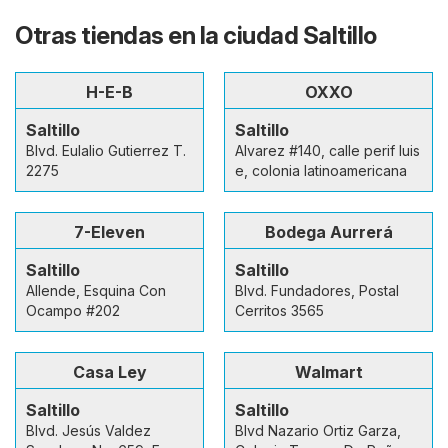
Otras tiendas en la ciudad Saltillo
H-E-B
OXXO
Saltillo
Saltillo
Blvd. Eulalio Gutierrez T.
Alvarez #140, calle perif luis
2275
e, colonia latinoamericana
7-Eleven
Bodega Aurrerá
Saltillo
Saltillo
Allende, Esquina Con
Blvd. Fundadores, Postal
Ocampo #202
Cerritos 3565
Casa Ley
Walmart
Saltillo
Saltillo
Blvd. Jesús Valdez
Blvd Nazario Ortiz Garza,