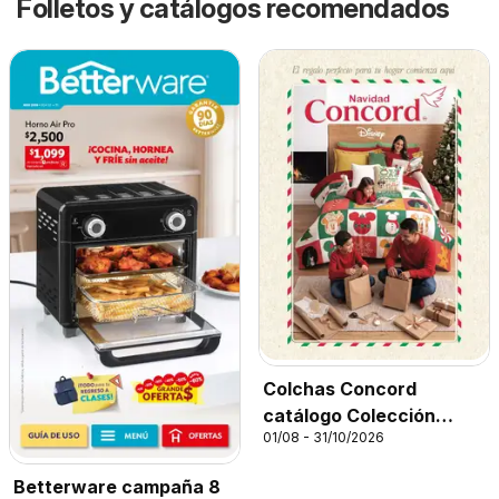
Folletos y catálogos recomendados
Colchas Concord
catálogo Colección
01/08 - 31/10/2026
Navideña
Betterware campaña 8