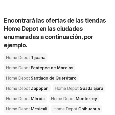
Encontrará las ofertas de las tiendas
Home Depot en las ciudades
enumeradas a continuación, por
ejemplo.
Home Depot
Tijuana
Home Depot
Ecatepec de Morelos
Home Depot
Santiago de Querétaro
Home Depot
Zapopan
Home Depot
Guadalajara
Home Depot
Mérida
Home Depot
Monterrey
Home Depot
Mexicali
Home Depot
Chihuahua