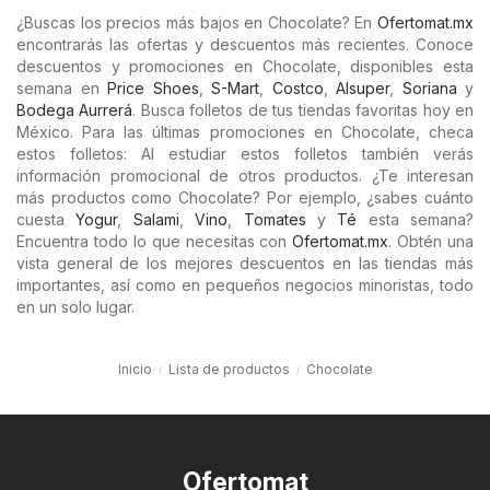
¿Buscas los precios más bajos en Chocolate? En
Ofertomat.mx
encontrarás las ofertas y descuentos más recientes. Conoce
descuentos y promociones en Chocolate, disponibles esta
semana en
Price Shoes
,
S-Mart
,
Costco
,
Alsuper
,
Soriana
y
Bodega Aurrerá
. Busca folletos de tus tiendas favoritas hoy en
México. Para las últimas promociones en Chocolate, checa
estos folletos: Al estudiar estos folletos también verás
información promocional de otros productos. ¿Te interesan
más productos como Chocolate? Por ejemplo, ¿sabes cuánto
cuesta
Yogur
,
Salami
,
Vino
,
Tomates
y
Té
esta semana?
Encuentra todo lo que necesitas con
Ofertomat.mx
. Obtén una
vista general de los mejores descuentos en las tiendas más
importantes, así como en pequeños negocios minoristas, todo
en un solo lugar.
Inicio
Lista de productos
Chocolate
Ofertomat