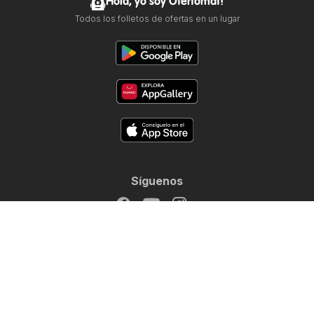
Hola, yo soy Ofertomat!
Todos los folletos de ofertas en un lugar
Síguenos
Otros países:
Argentina
Brasil
Chile
Colombia
España
Perú
Portugal
United States
Copyright © 2026
Ofertomat.mx
.