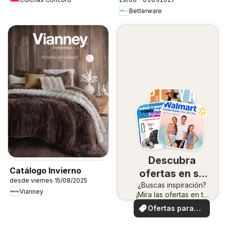
Betterware
Descubra
Catálogo Invierno
ofertas en su
desde viernes 15/08/2025
¿Buscas inspiración?
zona
Vianney
¡Mira las ofertas en tu
zona!
Ofertas para
usted