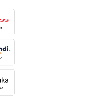
ss
di
ka