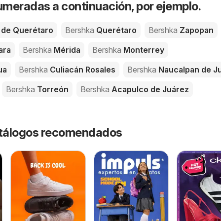
meradas a continuación, por ejemplo.
 de Querétaro
Bershka
Querétaro
Bershka
Zapopan
ara
Bershka
Mérida
Bershka
Monterrey
ua
Bershka
Culiacán Rosales
Bershka
Naucalpan de J
Bershka
Torreón
Bershka
Acapulco de Juárez
catálogos recomendados