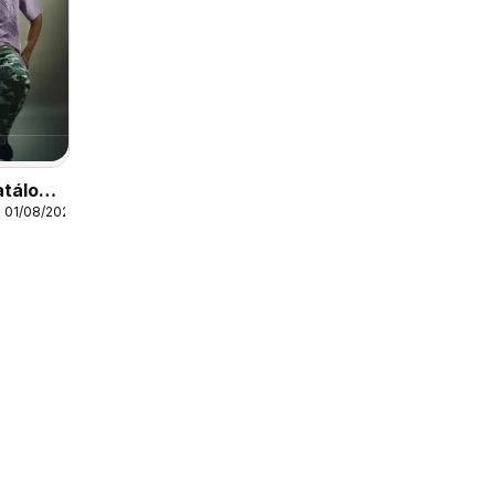
atálogo
 01/08/2026
hing