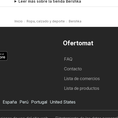
Leer más sobre la tienda Bershka
Inicio
Ropa, calzado y deporte
Bershka
Ofertomat
FAQ
Contacto
Lista de comercios
Lista de productos
España
Perú
Portugal
United States
Folleto de Bershka
Quiero suscribirme al folleto