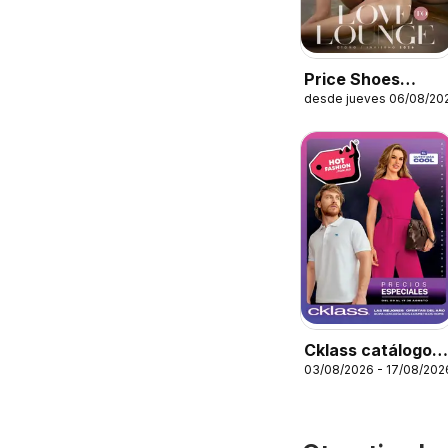
Price Shoes
desde jueves 06/08/20
catálogo Love to
Lounge
Cklass catálogo
03/08/2026 - 17/08/202
Hot Fashion Ropa