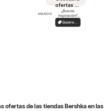
ofertas en
su zona
¿Buscas
ANUNCIO
inspiración?
¡Mira las
Quiero
ofertas en tu
ver
zona!
s ofertas de las tiendas Bershka en las