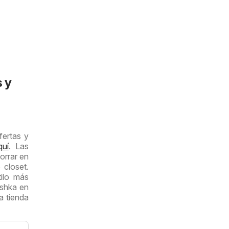
s y
fertas y
quí
. Las
orrar en
 closet.
tilo más
rshka en
a tienda