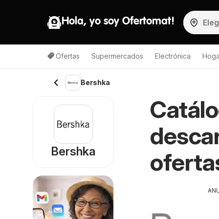
Hola, yo soy Ofertomat!
Ofertas
Supermercados
Electrónica
Hoga
Bershka
Catál
descar
Bershka
oferta
AN