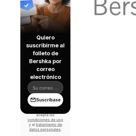
Quiero
suscribirme al
folleto de
Bershka por
correo
electrónico
Suscríbase
Al iniciar sesión,
acepta las
condiciones de uso
y el
tratamiento de
datos personales
.