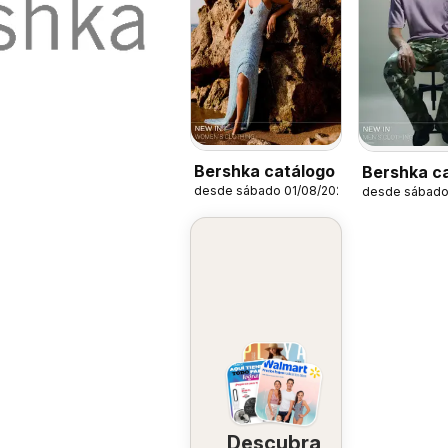
Bershka catálogo
Bershka c
desde sábado 01/08/2026
desde sábado
Men's clot
Descubra