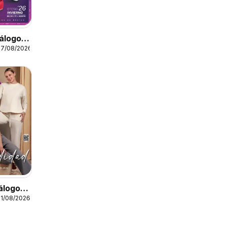
álogo
17/08/2026
on
tálogo
31/08/2026