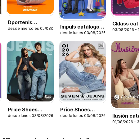
Dportenis
Cklass cat
Impuls catálogo
desde miércoles 05/08/2026
catálogo
03/08/2026 - 
Hot Fashi
26
desde lunes 03/08/2026
Escolar
Calzado
Price Shoes
Price Shoes
6
Ilusión ca
desde lunes 03/08/2026
desde lunes 03/08/2026
catálogo Jeans
catálogo Seven
01/08/2026 - 
Otoño
Jeans