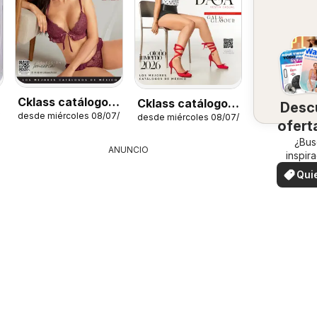
Cklass catálogo
Cklass catálogo
Desc
desde miércoles 08/07/2026
/2026
desde miércoles 08/07/2026
Secrets
Dama calzado
ofert
su 
¿Bus
ANUNCIO
inspir
¡Mira
Qui
ofertas
ver
zon