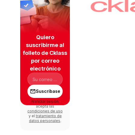
Quiero
suscribirme al
folleto de Cklass
por correo
electrónico
Suscríbase
Al iniciar sesión,
acepta las
condiciones de uso
y el
tratamiento de
datos personales
.