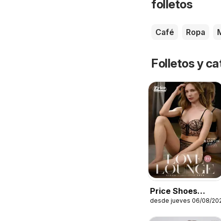
folletos
Café
Ropa
M
Folletos y 
Price Shoes
desde jueves 06/08/20
catálogo Love to
Lounge