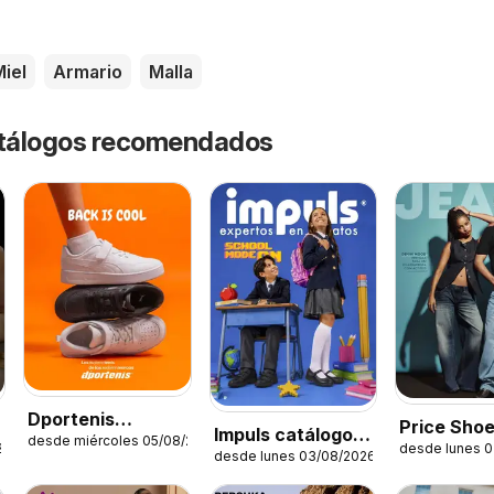
iel
Armario
Malla
catálogos recomendados
Dportenis
Price Sho
Impuls catálogo
desde miércoles 05/08/2026
catálogo
26
desde lunes 
catálogo 
desde lunes 03/08/2026
Escolar