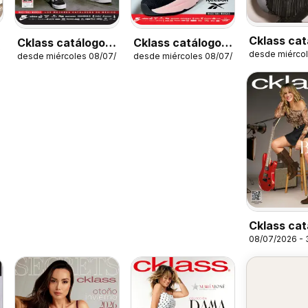
Cklass cat
Cklass catálogo
Cklass catálogo
/2026
desde miérco
Handbags
desde miércoles 08/07/2026
desde miércoles 08/07/2026
Sportbrands
Sportbrands
caballero
dama
Cklass cat
08/07/2026 - 
Botas y bo