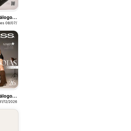
álogo
les 08/07/2026
álogo
31/12/2026
tines