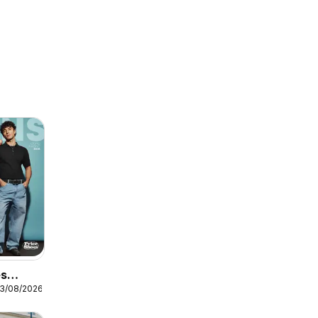
es
03/08/2026
Jeans