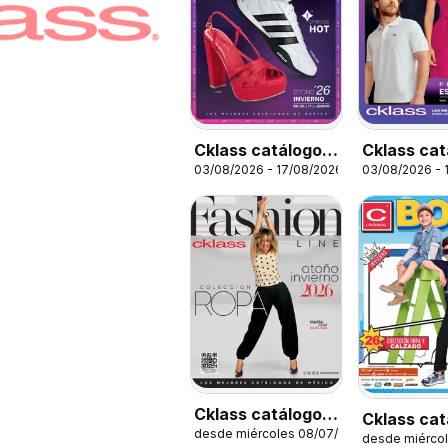
Cklass catálogo
Cklass cat
03/08/2026 - 17/08/2026
03/08/2026 - 
Hot Fashion
Hot Fashi
Calzado
Cklass catálogo
Cklass cat
desde miércoles 08/07/2026
Otoño Invierno
desde miérco
Kids niño