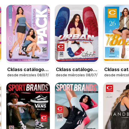
Cklass catálogo
Cklass catálogo
Cklass cat
/2026
desde miércoles 08/07/2026
desde miércoles 08/07/2026
desde miérco
Six & dúo pack
Urban
Confort