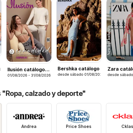
Bershka catálogo
Zara catá
Ilusión catálogo
6
desde sábado 01/08/2026
desde sábado
01/08/2026 - 31/08/2026
Verano
Otoño
 "Ropa, calzado y deporte"
Andrea
Price Shoes
Ckla