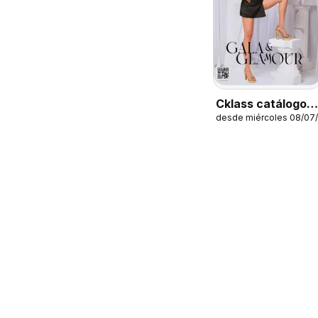
Cklass catálogo
desde miércoles 08/07
Gala y glamour