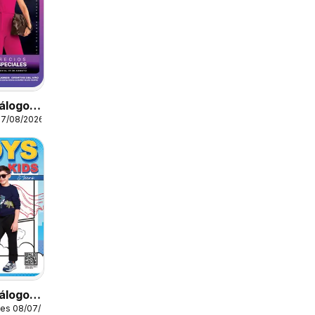
álogo
17/08/2026
on Ropa
álogo
les 08/07/2026