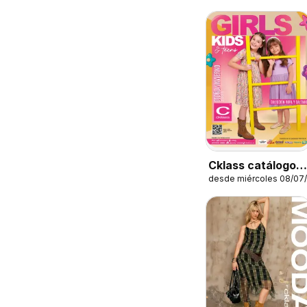
Cklass catálogo
desde miércoles 08/07
Kids niña