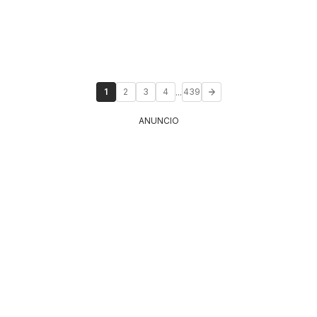
...
1
2
3
4
439
ANUNCIO