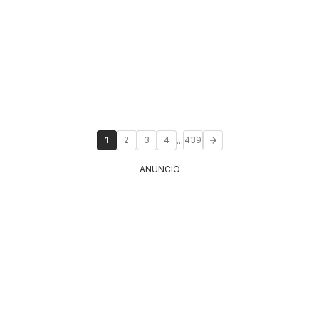
...
1
2
3
4
439
ANUNCIO