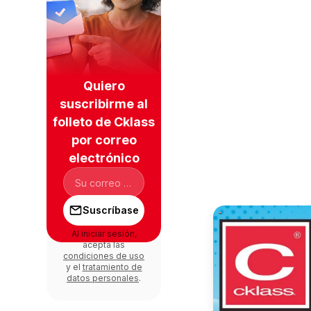
Quiero
suscribirme al
folleto de Cklass
por correo
electrónico
Suscríbase
Al iniciar sesión,
acepta las
condiciones de uso
y el
tratamiento de
datos personales
.