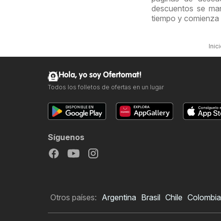
descuentos se man
tiempo y comienza 
Inic
Hola, yo soy Ofertomat!
Todos los folletos de ofertas en un lugar
Síguenos
Otros países:
Argentina
Brasil
Chile
Colombia