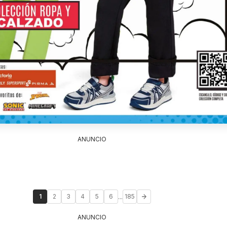
ANUNCIO
...
1
2
3
4
5
6
185
ANUNCIO