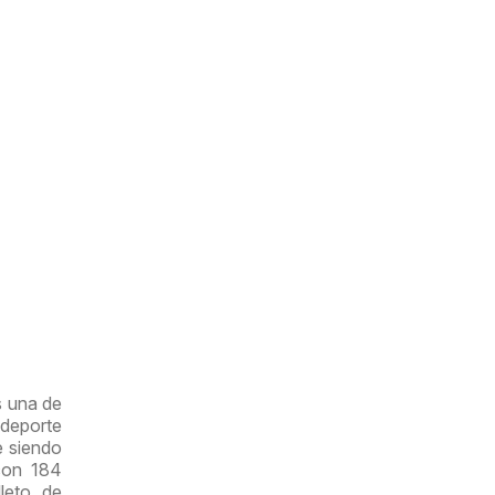
s una de
deporte
e siendo
con 184
leto de