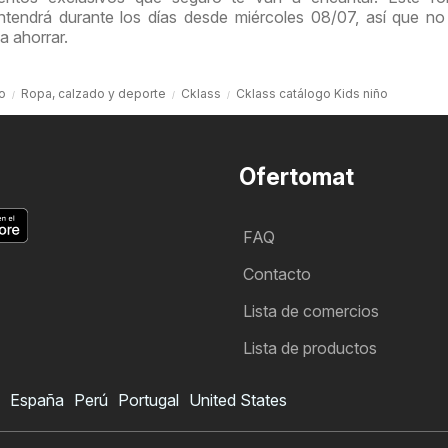
tendrá durante los días desde miércoles 08/07, así que no
a ahorrar.
io
Ropa, calzado y deporte
Cklass
Cklass catálogo Kids niño
Ofertomat
FAQ
Contacto
Lista de comercios
Lista de productos
España
Perú
Portugal
United States
Folleto de Cklass