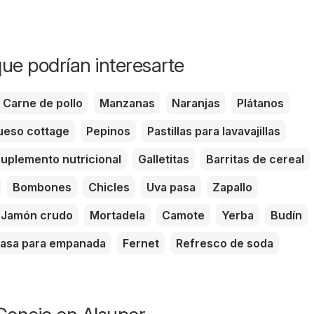
ue podrían interesarte
Carne de pollo
Manzanas
Naranjas
Plátanos
eso cottage
Pepinos
Pastillas para lavavajillas
uplemento nutricional
Galletitas
Barritas de cereal
Bombones
Chicles
Uva pasa
Zapallo
Jamón crudo
Mortadela
Camote
Yerba
Budín
asa para empanada
Fernet
Refresco de soda