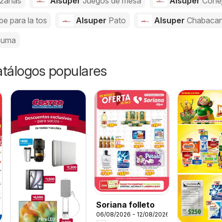
zanas
Alsuper
Juegos de mesa
Alsuper
Cone
be para la tos
Alsuper
Pato
Alsuper
Chabaca
cuma
catálogos populares
Soriana folleto
06/08/2026 - 12/08/2026