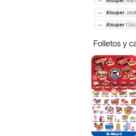
Alsuper
Man
Alsuper
Jara
Alsuper
Cúr
Folletos y 