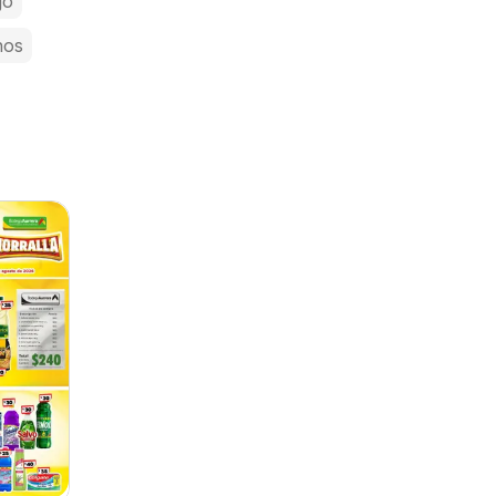
jo
nos