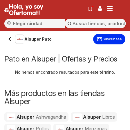
Hola, yo soy
Ofertomat!
Alsuper Pato
Suscríbase
Pato en Alsuper | Ofertas y Precios
No hemos encontrado resultados para este término.
Más productos en las tiendas
Alsuper
Alsuper
Ashwagandha
Alsuper
Libros
Alsuper
Pollos
Alsuper
Manzanas