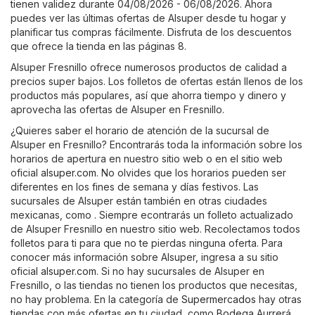
tienen validez durante 04/08/2026 - 06/08/2026. Ahora
puedes ver las últimas ofertas de Alsuper desde tu hogar y
planificar tus compras fácilmente. Disfruta de los descuentos
que ofrece la tienda en las páginas 8.
Alsuper Fresnillo ofrece numerosos productos de calidad a
precios super bajos. Los folletos de ofertas están llenos de los
productos más populares, así que ahorra tiempo y dinero y
aprovecha las ofertas de Alsuper en Fresnillo.
¿Quieres saber el horario de atención de la sucursal de
Alsuper en Fresnillo? Encontrarás toda la información sobre los
horarios de apertura en nuestro sitio web o en el sitio web
oficial
alsuper.com
. No olvides que los horarios pueden ser
diferentes en los fines de semana y días festivos. Las
sucursales de Alsuper están también en otras ciudades
mexicanas, como . Siempre econtrarás un folleto actualizado
de Alsuper Fresnillo en nuestro sitio web. Recolectamos todos
folletos para ti para que no te pierdas ninguna oferta. Para
conocer más información sobre Alsuper, ingresa a su sitio
oficial
alsuper.com
. Si no hay sucursales de Alsuper en
Fresnillo, o las tiendas no tienen los productos que necesitas,
no hay problema. En la categoría de
Supermercados
hay otras
tiendas con más ofertas en tu ciudad, como
Bodega Aurrerá
,