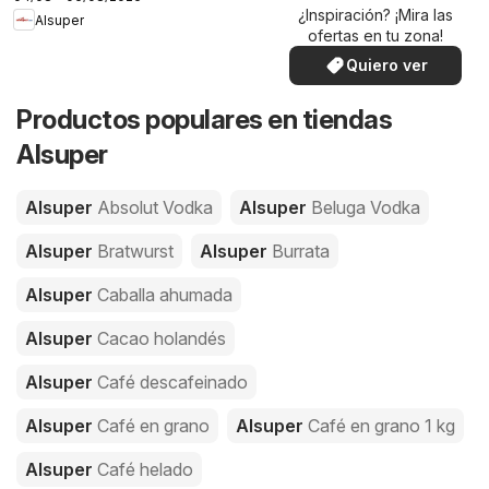
¿Inspiración? ¡Mira las
Alsuper
ofertas en tu zona!
Quiero ver
Productos populares en tiendas
Alsuper
Alsuper
Absolut Vodka
Alsuper
Beluga Vodka
Alsuper
Bratwurst
Alsuper
Burrata
Alsuper
Caballa ahumada
Alsuper
Cacao holandés
Alsuper
Café descafeinado
Alsuper
Café en grano
Alsuper
Café en grano 1 kg
Alsuper
Café helado