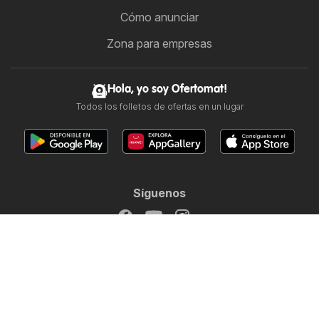
Cómo anunciar
Zona para empresas
Hola, yo soy Ofertomat!
Todos los folletos de ofertas en un lugar
Síguenos
Otros países:
Argentina
Brasil
Chile
Colombia
España
Perú
Portugal
United States
Copyright © 2026
Ofertomat.mx
.