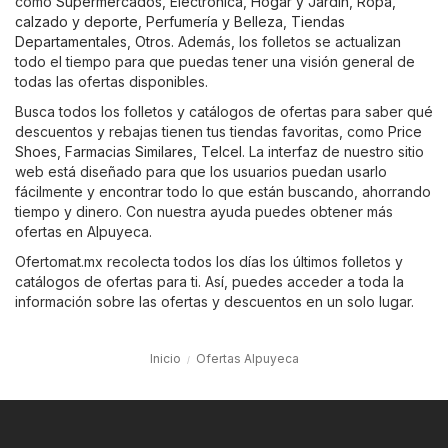
como
Supermercados
,
Electrónica
,
Hogar y Jardín
,
Ropa,
calzado y deporte
,
Perfumería y Belleza
,
Tiendas
Departamentales
,
Otros
. Además, los folletos se actualizan
todo el tiempo para que puedas tener una visión general de
todas las ofertas disponibles.
Busca todos los folletos y catálogos de ofertas para saber qué
descuentos y rebajas tienen tus tiendas favoritas, como
Price
Shoes
,
Farmacias Similares
,
Telcel
. La interfaz de nuestro sitio
web está diseñado para que los usuarios puedan usarlo
fácilmente y encontrar todo lo que están buscando, ahorrando
tiempo y dinero. Con nuestra ayuda puedes obtener más
ofertas en Alpuyeca.
Ofertomat.mx recolecta todos los días los últimos folletos y
catálogos de ofertas para ti. Así, puedes acceder a toda la
información sobre las ofertas y descuentos en un solo lugar.
Inicio
Ofertas Alpuyeca