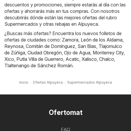
descuentos y promociones, siempre estarás al día con las
ofertas y ahorrarás más en tus compras. Con nosotros
descubrirás dónde están las mejores ofertas del rubro
Supermercados y otras rebajas en Alpuyeca.
¿Buscas más ofertas? Encuentra los nuevos folletos de
ofertas de ciudades como:
Zamora
,
León de los Aldama
,
Reynosa
,
Comitán de Domínguez
,
San Blas
,
Tlajomulco
de Zúñiga
,
Ciudad Obregón
,
Ojo de Agua
,
Monterrey City
,
Xico
,
Putla Villa de Guerrero
,
Acatic
,
Xalisco
,
Chalco
,
Tlaltenango de Sánchez Román
.
Inicio
Ofertas Alpuyeca
Supermercados Alpuyeca
Ofertomat
FAQ