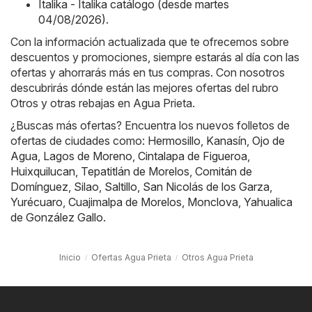
Italika - Italika catálogo (desde martes
04/08/2026)
.
Con la información actualizada que te ofrecemos sobre
descuentos y promociones, siempre estarás al día con las
ofertas y ahorrarás más en tus compras. Con nosotros
descubrirás dónde están las mejores ofertas del rubro
Otros y otras rebajas en Agua Prieta.
¿Buscas más ofertas? Encuentra los nuevos folletos de
ofertas de ciudades como:
Hermosillo
,
Kanasín
,
Ojo de
Agua
,
Lagos de Moreno
,
Cintalapa de Figueroa
,
Huixquilucan
,
Tepatitlán de Morelos
,
Comitán de
Domínguez
,
Silao
,
Saltillo
,
San Nicolás de los Garza
,
Yurécuaro
,
Cuajimalpa de Morelos
,
Monclova
,
Yahualica
de González Gallo
.
Inicio
Ofertas Agua Prieta
Otros Agua Prieta