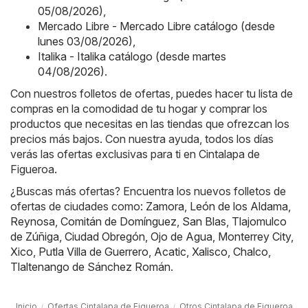
05/08/2026)
,
Mercado Libre - Mercado Libre catálogo (desde
lunes 03/08/2026)
,
Italika - Italika catálogo (desde martes
04/08/2026)
.
Con nuestros folletos de ofertas, puedes hacer tu lista de
compras en la comodidad de tu hogar y comprar los
productos que necesitas en las tiendas que ofrezcan los
precios más bajos. Con nuestra ayuda, todos los días
verás las ofertas exclusivas para ti en Cintalapa de
Figueroa.
¿Buscas más ofertas? Encuentra los nuevos folletos de
ofertas de ciudades como:
Zamora
,
León de los Aldama
,
Reynosa
,
Comitán de Domínguez
,
San Blas
,
Tlajomulco
de Zúñiga
,
Ciudad Obregón
,
Ojo de Agua
,
Monterrey City
,
Xico
,
Putla Villa de Guerrero
,
Acatic
,
Xalisco
,
Chalco
,
Tlaltenango de Sánchez Román
.
Inicio
Ofertas Cintalapa de Figueroa
Otros Cintalapa de Figueroa