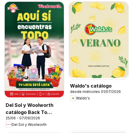
Waldo's catálogo
desde miércoles 01/07/2026
Waldo's
Del Sol y Woolworth
catálogo Back To
25/06 - 07/09/2026
School
Del Sol y Woolworth