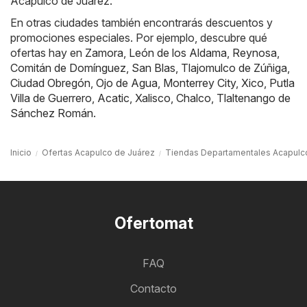
Acapulco de Juárez.
En otras ciudades también encontrarás descuentos y
promociones especiales. Por ejemplo, descubre qué
ofertas hay en
Zamora
,
León de los Aldama
,
Reynosa
,
Comitán de Domínguez
,
San Blas
,
Tlajomulco de Zúñiga
,
Ciudad Obregón
,
Ojo de Agua
,
Monterrey City
,
Xico
,
Putla
Villa de Guerrero
,
Acatic
,
Xalisco
,
Chalco
,
Tlaltenango de
Sánchez Román
.
Inicio
Ofertas Acapulco de Juárez
Tiendas Departamentales Acapulc
Ofertomat
FAQ
Contacto