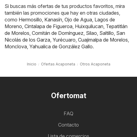
Si buscas más ofertas de tus productos favoritos, mira
también las promociones que hay en otras ciudades,
como
Hermosillo
,
Kanasín
,
Ojo de Agua
,
Lagos de
Moreno
,
Cintalapa de Figueroa
,
Huixquilucan
,
Tepatitlán
de Morelos
,
Comitán de Domínguez
,
Silao
,
Saltillo
,
San
Nicolás de los Garza
,
Yurécuaro
,
Cuajimalpa de Morelos
,
Monclova
,
Yahualica de González Gallo
.
Inicio
Ofertas Acaponeta
Otros Acaponeta
Ofertomat
FAQ
Contacto
Lista de comercios