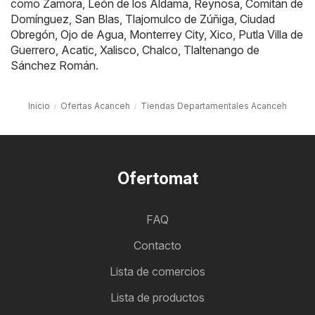
como
Zamora
,
León de los Aldama
,
Reynosa
,
Comitán de
Domínguez
,
San Blas
,
Tlajomulco de Zúñiga
,
Ciudad
Obregón
,
Ojo de Agua
,
Monterrey City
,
Xico
,
Putla Villa de
Guerrero
,
Acatic
,
Xalisco
,
Chalco
,
Tlaltenango de
Sánchez Román
.
Inicio
Ofertas Acanceh
Tiendas Departamentales Acanceh
Ofertomat
FAQ
Contacto
Lista de comercios
Lista de productos