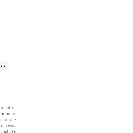
sta
nosotros
izadas en
cientes?
re revisa
ios! ¿Te