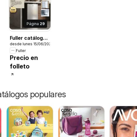
Página
29
Fuller catálogo
6
desde lunes 15/06/2026
Puntos
Fuller
Precio en
folleto
catálogos populares