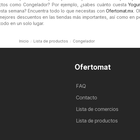
uctos como Congelador? Por ejemplo, ¿sabes cuánto cuesta
Yogu
sta semana? Encuentra todo lo que necesitas con
Ofertomat.mx
. O
 mejores descuentos en las tiendas más importantes, así como en 
todo en un solo lugar.
Inicio
Lista de productos
Congelador
Ofertomat
FAQ
Contacto
Lista de comercios
Lista de productos