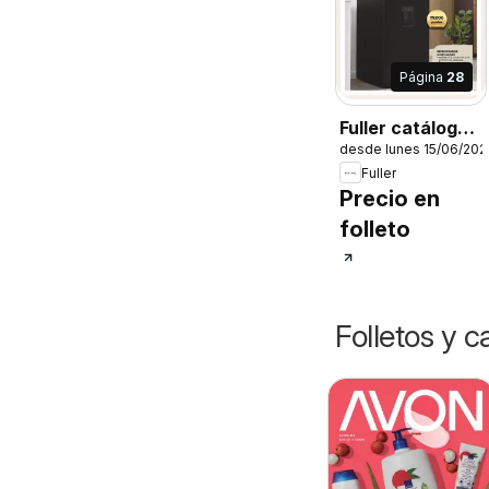
Página
28
Fuller catálogo
desde lunes 15/06/202
Puntos
Fuller
Precio en
folleto
Folletos y 