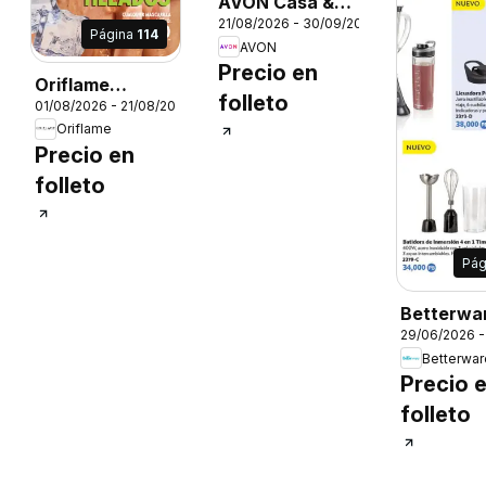
AVON Casa &
21/08/2026 - 30/09/2026
Estilo 13 2026
Página
114
AVON
Precio en
Oriflame
26
folleto
01/08/2026 - 21/08/2026
campaña 11
Oriflame
2026
Precio en
folleto
Pág
Betterwa
29/06/2026 -
Catálogo
Betterwar
Premios
Precio 
folleto