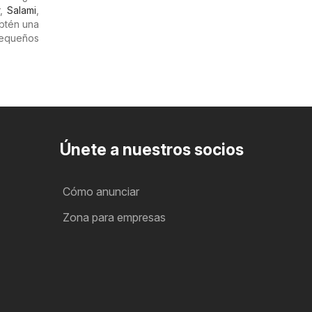
r
,
Salami
,
btén una
pequeños
Únete a nuestros socios
Cómo anunciar
Zona para empresas