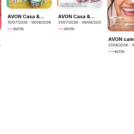
AVON Casa &
AVON Casa &
10/07/2026 - 19/08/2026
31/07/2026 - 09/09/2026
Estilo 11 2026
Estilo 12 2026
AVON
AVON
AVON cam
6
21/08/2026 - 
13 2026
AVON