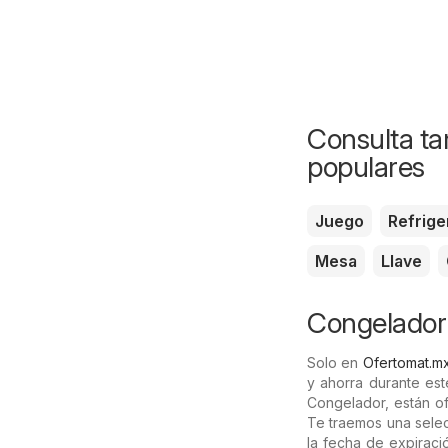
Consulta ta
populares
Juego
Refrige
Mesa
Llave
Congelador 
Solo en
Ofertomat.m
y ahorra durante es
Congelador, están of
Te traemos una selec
la fecha de expiraci