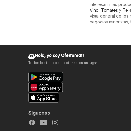
interesan más prod
Vino
,
Tomates
y
Té
e
vista general de los
negocios minoristas, 
Hola, yo soy Ofertomat!
Todos los folletos de ofertas en un lugar
Síguenos