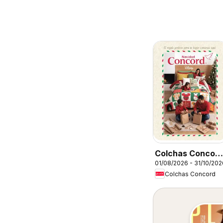
Colchas Concor
01/08/2026 - 31/10/202
catálogo
Colchas Concord
Colección
Navideña