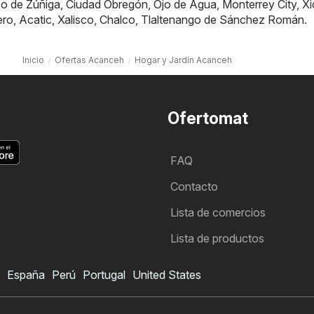
co de Zúñiga
,
Ciudad Obregón
,
Ojo de Agua
,
Monterrey City
,
Xi
ero
,
Acatic
,
Xalisco
,
Chalco
,
Tlaltenango de Sánchez Román
.
Inicio
Ofertas Acanceh
Hogar y Jardín Acanceh
Ofertomat
FAQ
Contacto
Lista de comercios
Lista de productos
España
Perú
Portugal
United States