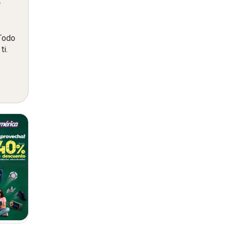
 Todo
ti.