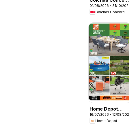
Colchas Concor
01/08/2026 - 31/10/202
catálogo
Colchas Concord
Colección Bebé
Home Depot
16/07/2026 - 12/08/20
catálogo
Home Depot