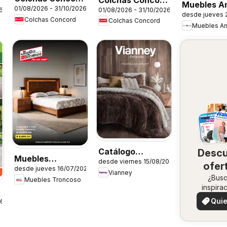
d
Muebles A
01/08/2026 - 31/10/2026
catálogo
01/08/2026 - 31/10/2026
6
catálogo
desde jueves 
catálogo
Colchas Concord
Colchas Concord
Colección Infantil
Colección
Muebles Am
Cobertor
Catálogo
Desc
Muebles
desde viernes 15/08/2025
Invierno
ofer
desde jueves 16/07/2026
Troncoso
Vianney
¿Bus
en 
Muebles Troncoso
catálogo
inspira
zo
¡Mira 
Quie
26
ofertas 
ver
zon