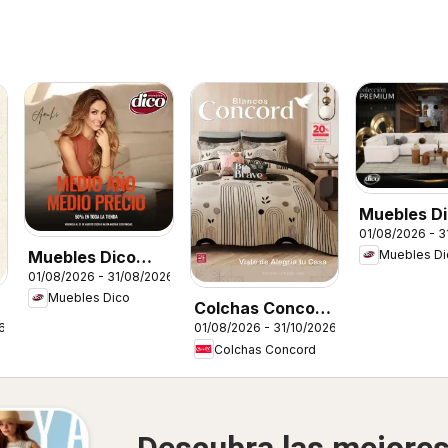
Muebles D
01/08/2026 - 3
catálogo
Muebles Dico
Muebles Di
Colección
01/08/2026 - 31/08/2026
catálogo
Premium
Muebles Dico
d
Colchas Concord
6
01/08/2026 - 31/10/2026
catálogo
Colchas Concord
Descubra las mejore