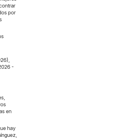
contrar
dos por
s
os
026)
,
2026 -
es,
ros
jas en
que hay
ínguez
,