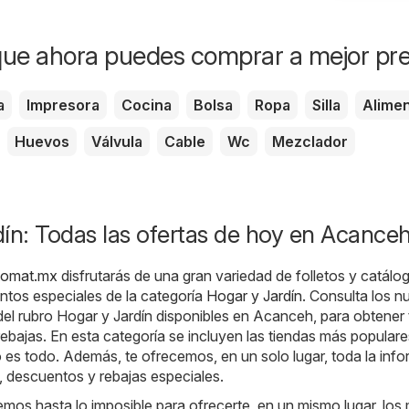
ue ahora puedes comprar a mejor pre
a
Impresora
Cocina
Bolsa
Ropa
Silla
Alime
Huevos
Válvula
Cable
Wc
Mezclador
ín: Todas las ofertas de hoy en Acance
tomat.mx
disfrutarás de una gran variedad de folletos y catálo
ntos especiales de la categoría
Hogar y Jardín
. Consulta los 
 del rubro Hogar y Jardín disponibles en Acanceh, para obtener
ebajas. En esta categoría se incluyen las tiendas más populare
es todo. Además, te ofrecemos, en un solo lugar, toda la inf
 descuentos y rebajas especiales.
mos hasta lo imposible para ofrecerte, en un mismo lugar, los