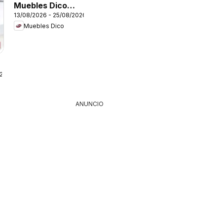
Muebles Dico
13/08/2026 - 25/08/2026
catálogo Expo
Muebles Dico
Show
026
ANUNCIO