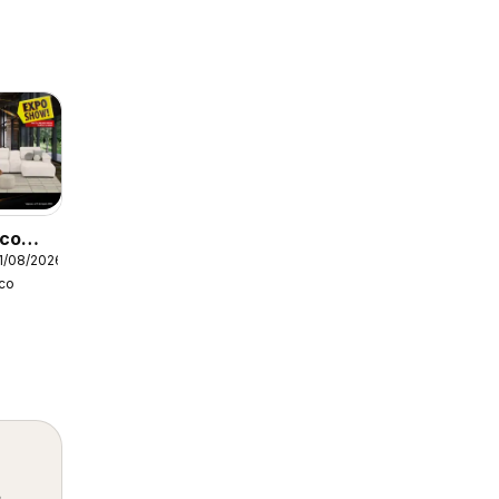
ico
1/08/2026
co
s