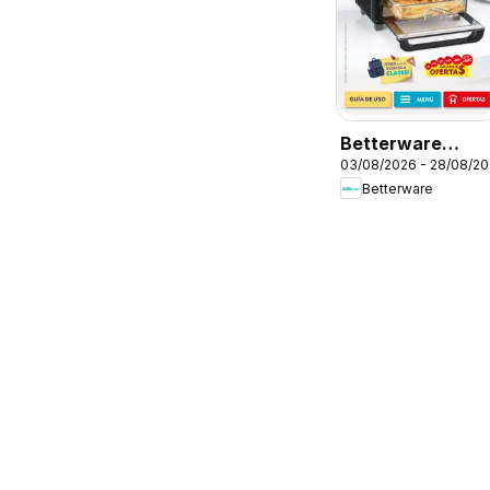
Betterware
03/08/2026 - 28/08/2
campaña 8 2026
Betterware