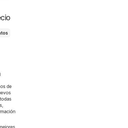
cio
ntos
h
gos de
nuevos
 todas
s,
ormación
 mejores