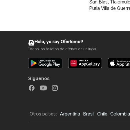
San Blas
,
Tlajomul
Putla Villa de Guerr
Hola, yo soy Ofertomat!
Todos los folletos de ofertas en un lugar
Síguenos
Otros países:
Argentina
Brasil
Chile
Colombia