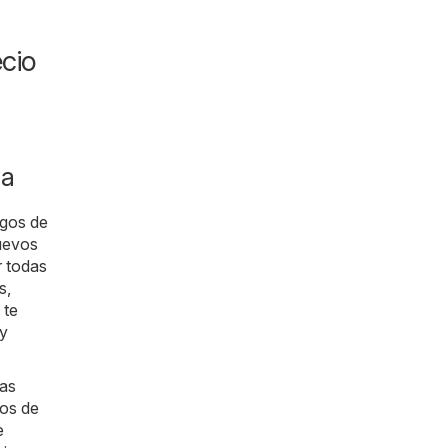
cio
va
ogos de
nuevos
r todas
s,
 te
 y
das
gos de
e