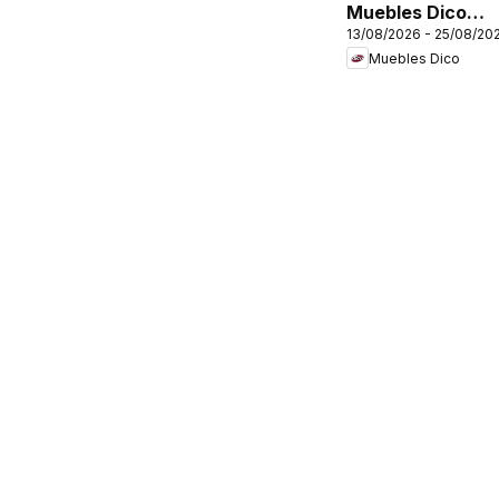
Muebles Dico
13/08/2026 - 25/08/20
catálogo Expo
Muebles Dico
Show