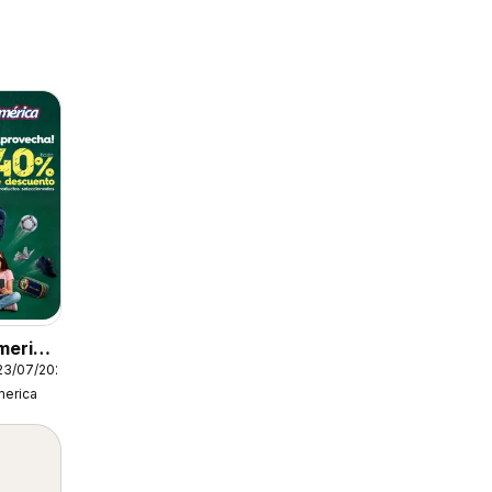
merica
23/07/2026
erica