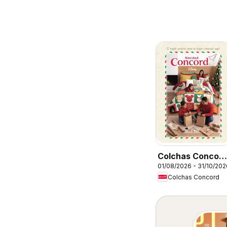
Colchas Concor
01/08/2026 - 31/10/202
catálogo
Colchas Concord
Colección
Navideña