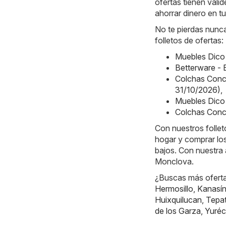
ofertas tienen vali
ahorrar dinero en t
No te pierdas nunca
folletos de ofertas:
Muebles Dico
Betterware -
Colchas Conc
31/10/2026)
,
Muebles Dico
Colchas Conc
Con nuestros follet
hogar y comprar los
bajos. Con nuestra 
Monclova.
¿Buscas más oferta
Hermosillo
,
Kanasí
Huixquilucan
,
Tepat
de los Garza
,
Yuréc