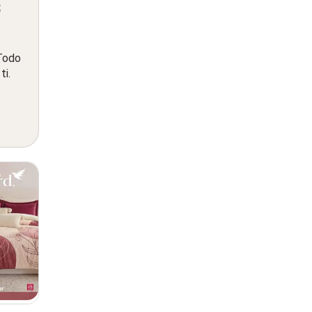
s
 Todo
ti.