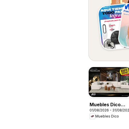
Muebles Dico
01/08/2026 - 31/08/20
catálogo
Muebles Dico
Colección
Premium