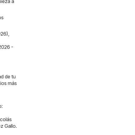
pieza a
os
026)
,
2026 -
ad de tu
cios más
o:
colás
z Gallo
.