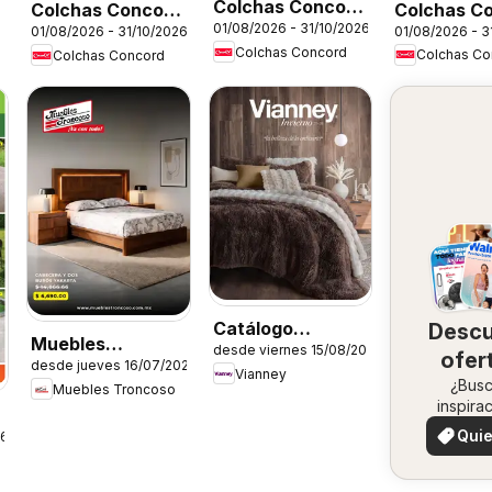
Colchas Concord
Colchas C
Colchas Concord
01/08/2026 - 31/10/2026
catálogo
01/08/2026 - 3
01/08/2026 - 31/10/2026
catálogo
catálogo
Colchas Concord
Colchas Co
Colchas Concord
Colección Infantil
Colección
Colección Bebé
Cobertor
Catálogo
Desc
Muebles
desde viernes 15/08/2025
Invierno
ofer
desde jueves 16/07/2026
Troncoso
Vianney
¿Bus
en 
Muebles Troncoso
catálogo
inspira
zo
¡Mira 
Quie
26
ofertas 
ver
zon