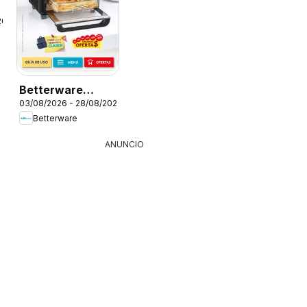
26
Betterware
03/08/2026 - 28/08/2026
campaña 8 2026
Betterware
ANUNCIO