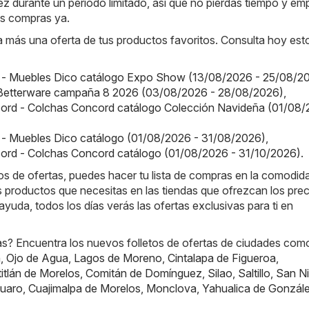
dez durante un período limitado, así que no pierdas tiempo y em
us compras ya.
 más una oferta de tus productos favoritos. Consulta hoy est
 - Muebles Dico catálogo Expo Show (13/08/2026 - 25/08/2
 Betterware campaña 8 2026 (03/08/2026 - 28/08/2026)
,
ord - Colchas Concord catálogo Colección Navideña (01/08/
 - Muebles Dico catálogo (01/08/2026 - 31/08/2026)
,
ord - Colchas Concord catálogo (01/08/2026 - 31/10/2026)
.
os de ofertas, puedes hacer tu lista de compras en la comodid
 productos que necesitas en las tiendas que ofrezcan los pre
ayuda, todos los días verás las ofertas exclusivas para ti en
s? Encuentra los nuevos folletos de ofertas de ciudades com
n
,
Ojo de Agua
,
Lagos de Moreno
,
Cintalapa de Figueroa
,
itlán de Morelos
,
Comitán de Domínguez
,
Silao
,
Saltillo
,
San Ni
uaro
,
Cuajimalpa de Morelos
,
Monclova
,
Yahualica de Gonzále