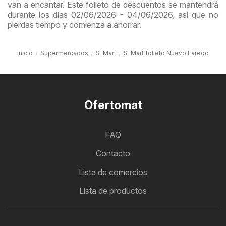
van a encantar. Este folleto de descuentos se mantendrá
durante los días 02/06/2026 - 04/06/2026, así que no
pierdas tiempo y comienza a ahorrar.
Inicio
Supermercados
S-Mart
S-Mart folleto Nuevo Laredo
Ofertomat
FAQ
Contacto
Lista de comercios
Lista de productos