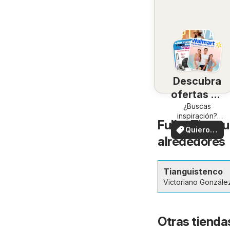
Descubra
ofertas en
su zona
¿Buscas
inspiración?
Fuller Tiangu
¡Mira las
Quiero
ofertas en tu
alrededores
ver
zona!
Tianguistenco
Victoriano Gonzále
Otras tienda