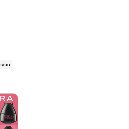
s
ción