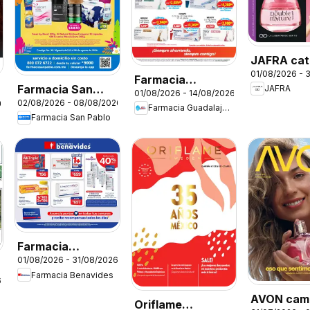
JAFRA cat
01/08/2026 - 
Farmacia
Farmacia San
JAFRA
01/08/2026 - 14/08/2026
Guadalajara
02/08/2026 - 08/08/2026
26
Pablo catálogo
Farmacia Guadalajara
catálogo
Farmacia San Pablo
Farmacia
01/08/2026 - 31/08/2026
Benavides
Farmacia Benavides
catálogo
6
AVON cam
Oriflame