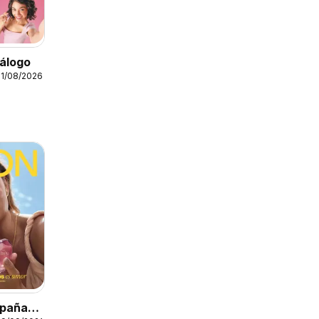
álogo
31/08/2026
paña