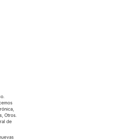
co.
ecemos
trónica
,
s
,
Otros
.
ral de
 nuevas