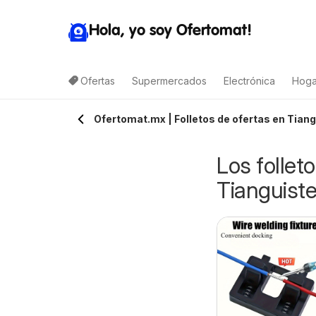
Hola, yo soy Ofertomat!
Ofertas
Supermercados
Electrónica
Hoga
Ofertomat.mx | Folletos de ofertas en Tian
Los follet
Tianguist
Arteli folleto
alimax folleto
07/08/2026 - 09/08/2026