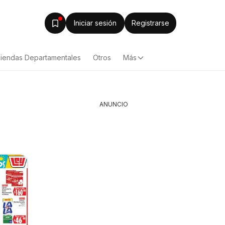
Iniciar sesión
Registrarse
iendas Departamentales
Otros
Más
ANUNCIO
Alsuper folleto
Calimax 