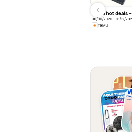
7/08/2026 - 10/08/2026
Arteli
Calimax
Temu hot deals –
08/08/2026 - 31/12/20
Mexico
TEMU