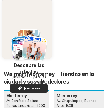
Descubre las
ofertas
Walmart Monterrey - Tiendas en la
¿Inspiración? ¡Mira las
ciudad y sus alrededores
ofertas en tu zona!
Quiero ver
Monterrey
Monterrey
Av. Bonifacio Salinas,
Av. Chapultepec, Buenos
Torres Lindavista #5000
Aires 1836