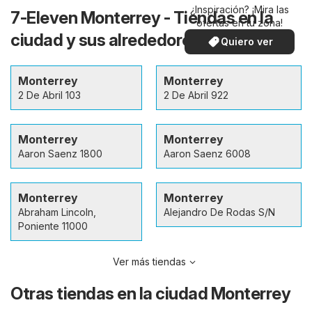
¿Inspiración? ¡Mira las
7-Eleven Monterrey - Tiendas en la
ofertas en tu zona!
ciudad y sus alrededores
Quiero ver
Monterrey
Monterrey
2 De Abril 103
2 De Abril 922
Monterrey
Monterrey
Aaron Saenz 1800
Aaron Saenz 6008
Monterrey
Monterrey
Abraham Lincoln,
Alejandro De Rodas S/N
Poniente 11000
Ver más tiendas
Otras tiendas en la ciudad Monterrey