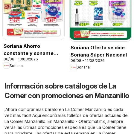
Soriana Ahorro
Soriana Oferta se dice
constante y sonante
Soriana Súper Nacional
06/08 - 13/08/2026
Mercado Nacional
06/08 - 12/08/2026
Soriana
Soriana
Información sobre catálogos de La
Comer con promociones en Manzanillo
¡Ahora comprar más barato en La Comer Manzanillo es cada
vez más fácil! Aquí encontrarás folletos de ofertas actuales de
La Comer Manzanillo. En
Manzanillo - Ofertomat.mx
, siempre
verás las últimas promociones especiales que La Comer tiene
para brindarte. Las ofertas de esta semana en La Comer