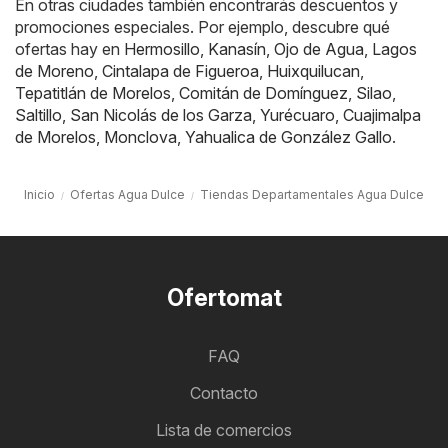
En otras ciudades también encontrarás descuentos y
promociones especiales. Por ejemplo, descubre qué
ofertas hay en
Hermosillo
,
Kanasín
,
Ojo de Agua
,
Lagos
de Moreno
,
Cintalapa de Figueroa
,
Huixquilucan
,
Tepatitlán de Morelos
,
Comitán de Domínguez
,
Silao
,
Saltillo
,
San Nicolás de los Garza
,
Yurécuaro
,
Cuajimalpa
de Morelos
,
Monclova
,
Yahualica de González Gallo
.
Inicio
Ofertas Agua Dulce
Tiendas Departamentales Agua Dulce
Ofertomat
FAQ
Contacto
Lista de comercios