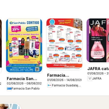
JAFRA cat
01/08/2026 - 3
Farmacia
Farmacia San
JAFRA
01/08/2026 - 14/08/2026
Guadalajara
02/08/2026 - 08/08/2026
026
Pablo catálogo
Farmacia Guadalajara
catálogo
Farmacia San Pablo