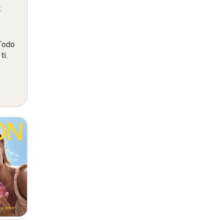
s
 Todo
ti.