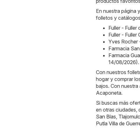
productos favorito
En nuestra página 
folletos y catálogo
Fuller - Full
Fuller - Full
Yves Rocher 
Farmacia San
Farmacia Guad
14/08/2026)
.
Con nuestros follet
hogar y comprar los
bajos. Con nuestra 
Acaponeta.
Si buscas más ofer
en otras ciudades
San Blas
,
Tlajomul
Putla Villa de Guerr