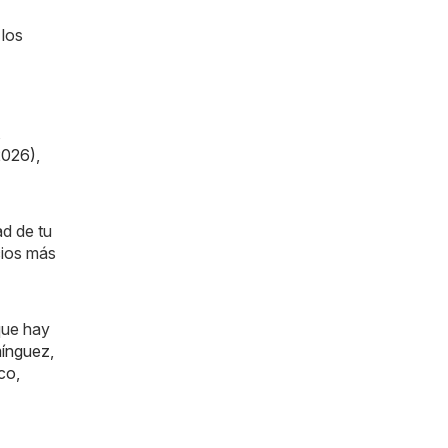
 los
,
2026)
,
ad de tu
cios más
que hay
ínguez
,
co
,