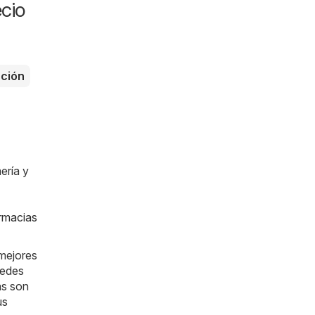
cio
ción
ería y
rmacias
 mejores
uedes
as son
us