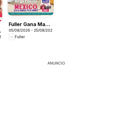
Fuller Gana Mas
05/08/2026 - 25/08/2026
9 2026
26
Fuller
ANUNCIO