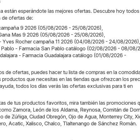
s
ya están esperándote las mejores ofertas. Descubre hoy todos
s de ofertas de:
er campaña 9 2026 (05/08/2026 - 25/08/2026)
,
er Gana Mas 9 2026 (05/08/2026 - 25/08/2026)
,
- Yves Rocher campaña 11 2026 (04/08/2026 - 24/08/2026)
 Pablo - Farmacia San Pablo catálogo (02/08/2026 - 08/08/
alajara - Farmacia Guadalajara catálogo (01/08/2026 -
os de ofertas, puedes hacer tu lista de compras en la comodid
 productos que necesitas en las tiendas que ofrezcan los pre
ayuda, todos los días verás las ofertas exclusivas para ti en
tas de tus productos favoritos, mira también las promociones 
, como
Zamora
,
León de los Aldama
,
Reynosa
,
Comitán de Dom
co de Zúñiga
,
Ciudad Obregón
,
Ojo de Agua
,
Monterrey City
,
Xi
ero
,
Acatic
,
Xalisco
,
Chalco
,
Tlaltenango de Sánchez Román
.