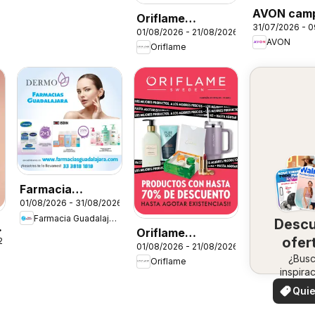
AVON cam
Oriflame
31/07/2026 - 
12 2026
01/08/2026 - 21/08/2026
campaña 11 2026
AVON
Oriflame
Farmacia
01/08/2026 - 31/08/2026
Guadalajara
Farmacia Guadalajara
Desc
catálogo Dermo
Oriflame
ofer
26
01/08/2026 - 21/08/2026
catálogo Venta
¿Bus
en 
Oriflame
Especial
inspira
zo
¡Mira 
Quie
ofertas 
ver
zon