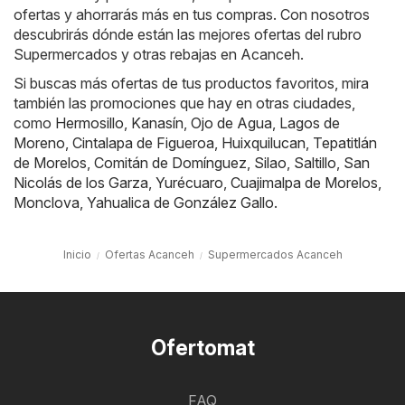
ofertas y ahorrarás más en tus compras. Con nosotros
descubrirás dónde están las mejores ofertas del rubro
Supermercados y otras rebajas en Acanceh.
Si buscas más ofertas de tus productos favoritos, mira
también las promociones que hay en otras ciudades,
como
Hermosillo
,
Kanasín
,
Ojo de Agua
,
Lagos de
Moreno
,
Cintalapa de Figueroa
,
Huixquilucan
,
Tepatitlán
de Morelos
,
Comitán de Domínguez
,
Silao
,
Saltillo
,
San
Nicolás de los Garza
,
Yurécuaro
,
Cuajimalpa de Morelos
,
Monclova
,
Yahualica de González Gallo
.
Inicio
Ofertas Acanceh
Supermercados Acanceh
Ofertomat
FAQ