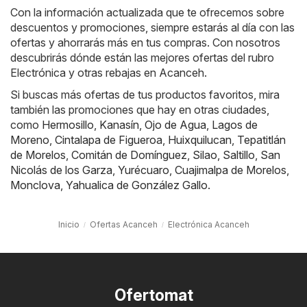
Con la información actualizada que te ofrecemos sobre
descuentos y promociones, siempre estarás al día con las
ofertas y ahorrarás más en tus compras. Con nosotros
descubrirás dónde están las mejores ofertas del rubro
Electrónica y otras rebajas en Acanceh.
Si buscas más ofertas de tus productos favoritos, mira
también las promociones que hay en otras ciudades,
como
Hermosillo
,
Kanasín
,
Ojo de Agua
,
Lagos de
Moreno
,
Cintalapa de Figueroa
,
Huixquilucan
,
Tepatitlán
de Morelos
,
Comitán de Domínguez
,
Silao
,
Saltillo
,
San
Nicolás de los Garza
,
Yurécuaro
,
Cuajimalpa de Morelos
,
Monclova
,
Yahualica de González Gallo
.
Inicio
Ofertas Acanceh
Electrónica Acanceh
Ofertomat