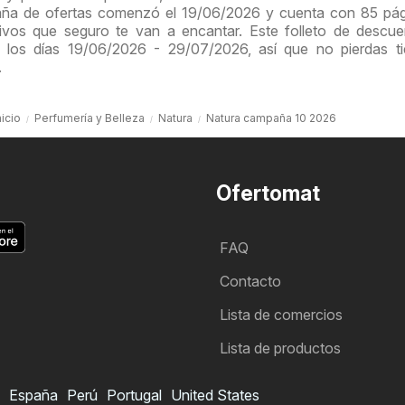
paña de ofertas comenzó el 19/06/2026 y cuenta con 85 pá
ivos que seguro te van a encantar. Este folleto de descu
 los días 19/06/2026 - 29/07/2026, así que no pierdas t
.
nicio
Perfumería y Belleza
Natura
Natura campaña 10 2026
Ofertomat
FAQ
Contacto
Lista de comercios
Lista de productos
España
Perú
Portugal
United States