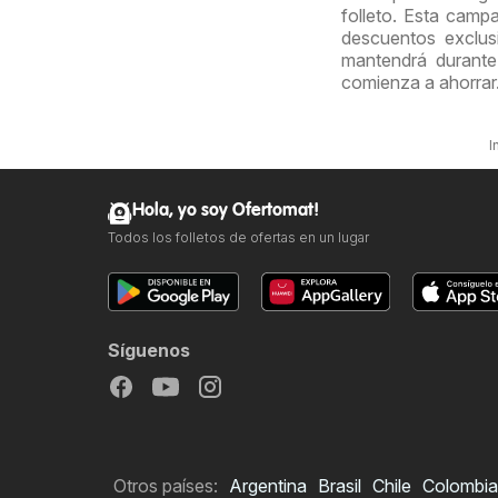
folleto. Esta cam
descuentos exclus
mantendrá durante
comienza a ahorrar
I
Hola, yo soy Ofertomat!
Todos los folletos de ofertas en un lugar
Síguenos
Otros países:
Argentina
Brasil
Chile
Colombia