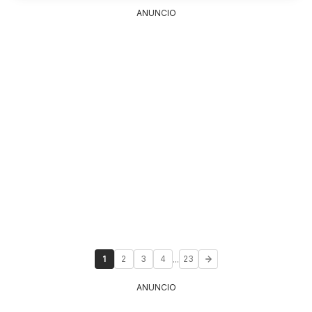
ANUNCIO
...
1
2
3
4
23
ANUNCIO