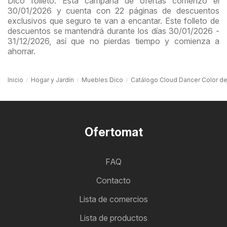
Dico folleto. Esta campaña de ofertas comenzó el
30/01/2026 y cuenta con 22 páginas de descuentos
exclusivos que seguro te van a encantar. Este folleto de
descuentos se mantendrá durante los días 30/01/2026 -
31/12/2026, así que no pierdas tiempo y comienza a
ahorrar.
Inicio
Hogar y Jardín
Muebles Dico
Catálogo Cloud Dancer Color de
Ofertomat
FAQ
Contacto
Lista de comercios
Lista de productos