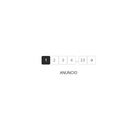
...
1
2
3
4
23
ANUNCIO