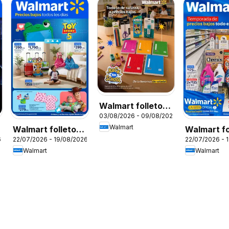
Walmart folleto
03/08/2026 - 09/08/2026
Back to School
Walmart
Walmart folleto
Walmart fo
6
22/07/2026 - 19/08/2026
22/07/2026 - 
Precios bajos
Walmart
Walmart
todos los días