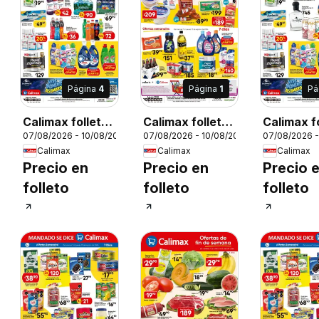
Página
4
Página
1
Pá
Calimax folleto
Calimax folleto
Calimax f
26
07/08/2026 - 10/08/2026
07/08/2026 - 10/08/2026
07/08/2026 -
Mexicali y SLRC
Rosarito
Rosarito
Calimax
Calimax
Calimax
Precio en
Precio en
Precio 
folleto
folleto
folleto