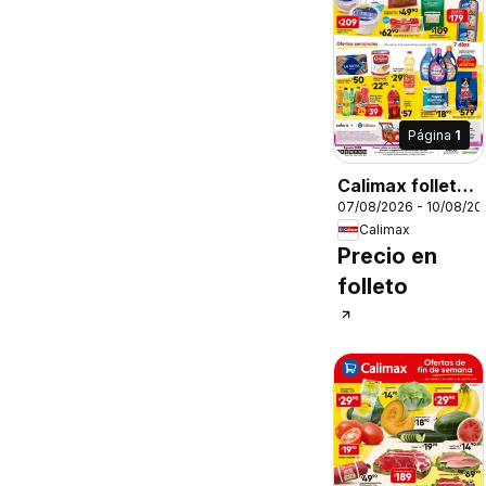
Página
1
Calimax folleto
07/08/2026 - 10/08/20
Mexicali y SLRC
Calimax
Precio en
folleto