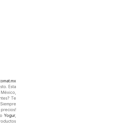
tomat.mx
sto. Esta
 México,
entes? Te
¡Siempre
 precios!
mo
Yogur
,
roductos