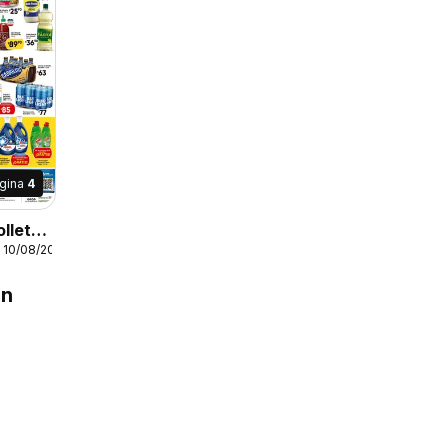
gina
4
olleto
 10/08/2026
en