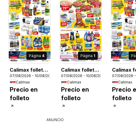
Página
4
Página
1
Pá
Calimax folleto
Calimax folleto
Calimax f
26
07/08/2026 - 10/08/2026
07/08/2026 - 10/08/2026
07/08/2026 -
Tecate
Tijuana
Tijuana
Calimax
Calimax
Calimax
Precio en
Precio en
Precio 
folleto
folleto
folleto
ANUNCIO