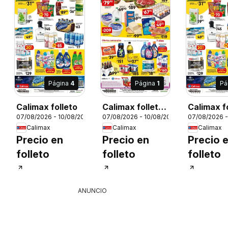
Página
4
Página
1
Pá
Calimax folleto
Calimax folleto
Calimax f
26
07/08/2026 - 10/08/2026
07/08/2026 - 10/08/2026
07/08/2026 -
Ensenada
Ensenad
Calimax
Calimax
Calimax
Precio en
Precio en
Precio 
folleto
folleto
folleto
ANUNCIO