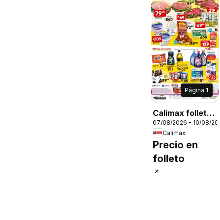
Página
1
Calimax folleto
07/08/2026 - 10/08/20
Tecate
Calimax
Precio en
folleto