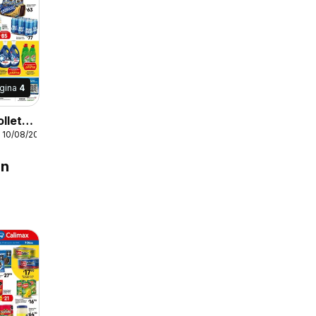
gina
4
olleto
 10/08/2026
en