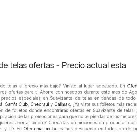
e telas ofertas - Precio actual esta
de telas al precio más bajo? Viniste al lugar adecuado. En
Ofer
res ofertas para ti. Ahorra con nosotros durante este mes de Ago
precios especiales en Suavizante de telas en tiendas de todo
rá
,
Sam's Club
,
Chedraui
y
Calimax
. ¿Ya viste sus folletos más reci
n de folletos donde encontrarás ofertas en Suavizante de telas: 
xpiración de las promociones para que no te pierdas de los mejores
quieres ahorrar dinero? Checa las promociones en productos co
s
y
Té
. En
Ofertomat.mx
buscamos descuento en todo tipo de p