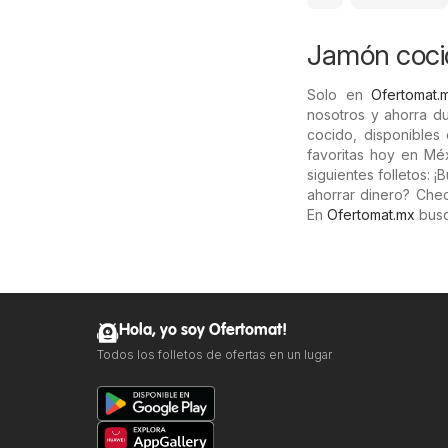
Jamón cocid
Solo en
Ofertomat.
nosotros y ahorra 
cocido, disponible
favoritas hoy en Mé
siguientes folletos:
ahorrar dinero? Ch
En
Ofertomat.mx
busc
Hola, yo soy Ofertomat!
Todos los folletos de ofertas en un lugar