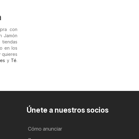
a
mpra con
en Jamón
s tiendas
o en los
y quieres
tes
y
Té
.
Únete a nuestros socios
Cómo anunciar