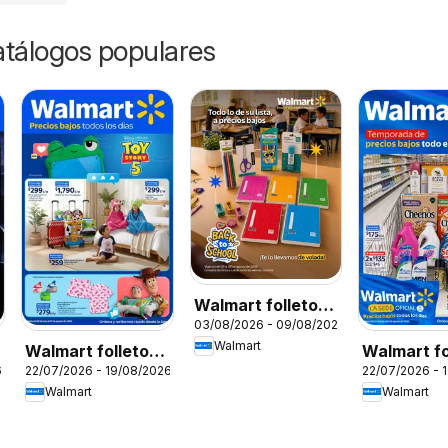
catálogos populares
Walmart folleto
03/08/2026 - 09/08/2026
Back to School
Walmart
Walmart folleto
Walmart fo
6
22/07/2026 - 19/08/2026
22/07/2026 - 
Precios bajos
Walmart
Walmart
todos los días