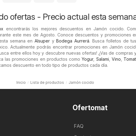
o ofertas - Precio actual esta seman
mx
encontrarás los mejores descuentos en Jamón cocido. Co
durante este mes de Agosto. Conoce descuentos y promociones 
s esta semana en
Alsuper
y
Bodega Aurrerá
. Busca folletos de tu
xico. Actualmente podrás encontrar promociones en Jamón cocid
 ¡Busca entre ellos hoy y descubre nuevas ofertas! ¿Vas de compras 
eca las promociones en productos como
Yogur
,
Salami
,
Vino
,
Toma
amos descuento en todo tipo de productos cada día.
Inicio
Lista de productos
Jamón cocido
Ofertomat
FAQ