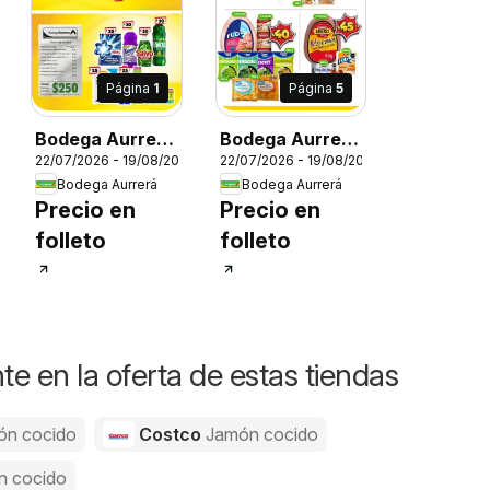
26
Página
1
Página
5
Bodega Aurrerá
Bodega Aurrerá
22/07/2026 - 19/08/2026
22/07/2026 - 19/08/2026
folleto
folleto
Bodega Aurrerá
Bodega Aurrerá
Precio en
Precio en
folleto
folleto
e en la oferta de estas tiendas
ón cocido
Costco
Jamón cocido
n cocido