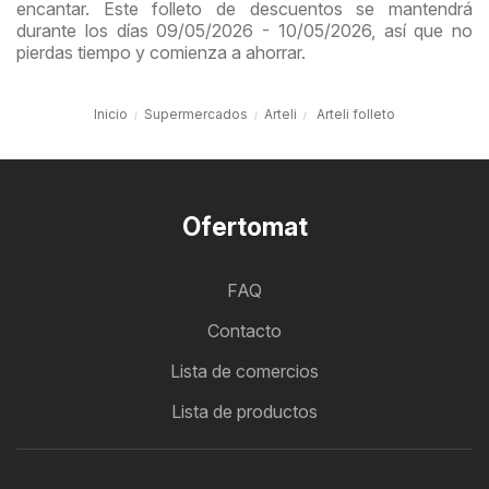
encantar. Este folleto de descuentos se mantendrá
durante los días 09/05/2026 - 10/05/2026, así que no
pierdas tiempo y comienza a ahorrar.
Inicio
Supermercados
Arteli
Arteli folleto
Ofertomat
FAQ
Contacto
Lista de comercios
Lista de productos