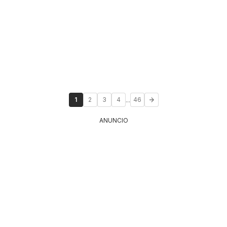
...
1
2
3
4
46
ANUNCIO