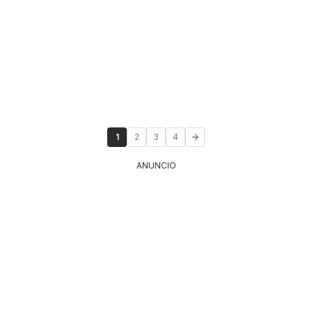
1
2
3
4
ANUNCIO