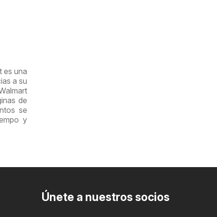
t es una
ias a su
 Walmart
inas de
entos se
iempo y
Únete a nuestros socios