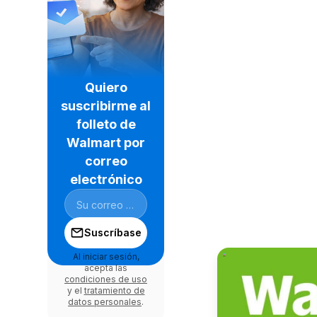
Quiero
suscribirme al
folleto de
Walmart por
correo
electrónico
Suscríbase
Al iniciar sesión,
acepta las
condiciones de uso
y el
tratamiento de
datos personales
.