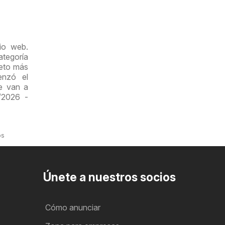
io web.
ategoría
leto más
enzó el
e van a
/2026 -
os
Únete a nuestros socios
Cómo anunciar