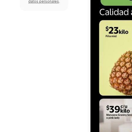
datos personales
.