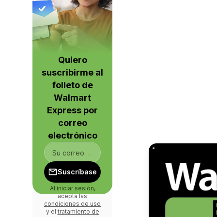
Quiero
suscribirme al
folleto de
Walmart
Express por
correo
electrónico
Suscríbase
Al iniciar sesión,
acepta las
condiciones de uso
y el
tratamiento de