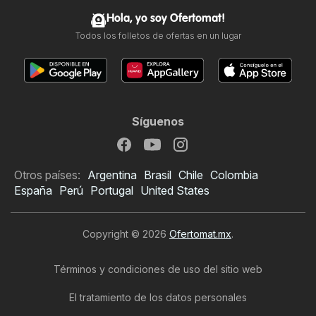
Hola, yo soy Ofertomat!
Todos los folletos de ofertas en un lugar
Síguenos
Otros países:
Argentina
Brasil
Chile
Colombia
España
Perú
Portugal
United States
Copyright © 2026
Ofertomat.mx
.
Términos y condiciones de uso del sitio web
El tratamiento de los datos personales
Folleto de Waldo's