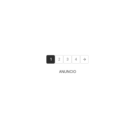
1
2
3
4
ANUNCIO