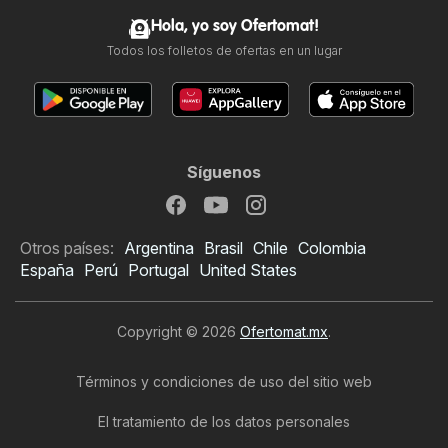
Hola, yo soy Ofertomat!
Todos los folletos de ofertas en un lugar
Síguenos
Otros países:
Argentina
Brasil
Chile
Colombia
España
Perú
Portugal
United States
Copyright © 2026
Ofertomat.mx
.
Términos y condiciones de uso del sitio web
El tratamiento de los datos personales
Folleto de Telcel