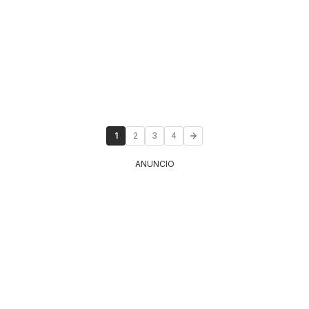
1
2
3
4
ANUNCIO