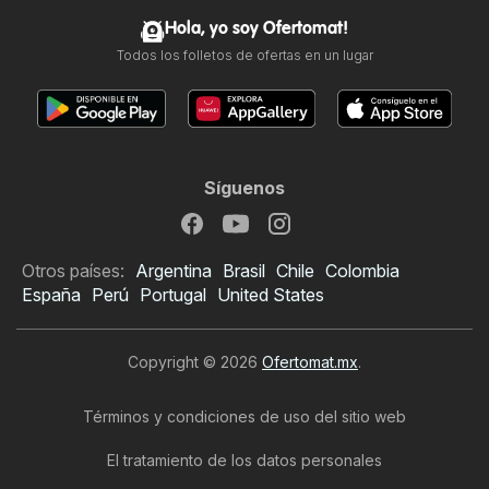
Hola, yo soy Ofertomat!
Todos los folletos de ofertas en un lugar
Síguenos
Otros países:
Argentina
Brasil
Chile
Colombia
España
Perú
Portugal
United States
Copyright © 2026
Ofertomat.mx
.
Términos y condiciones de uso del sitio web
El tratamiento de los datos personales
Folleto de Suburbia