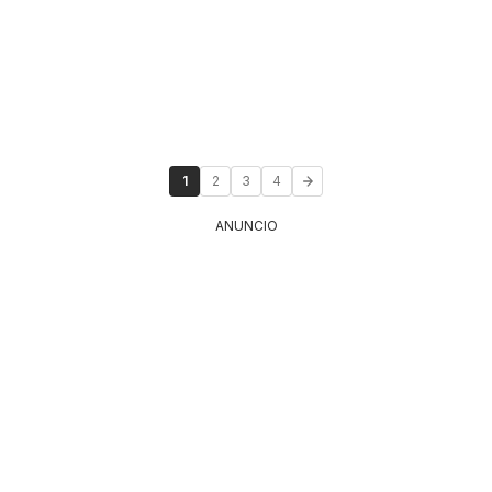
1
2
3
4
ANUNCIO