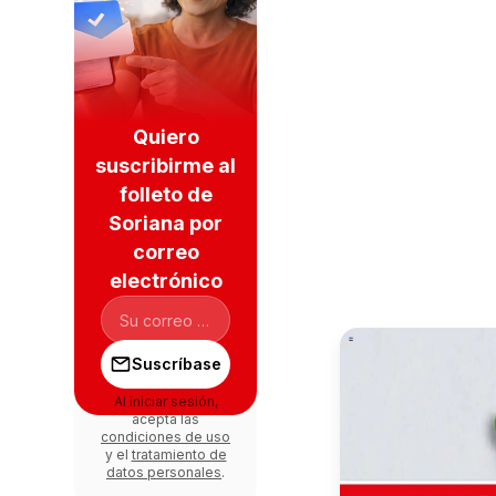
Quiero
suscribirme al
folleto de
Soriana por
correo
electrónico
Suscríbase
Al iniciar sesión,
acepta las
condiciones de uso
y el
tratamiento de
datos personales
.