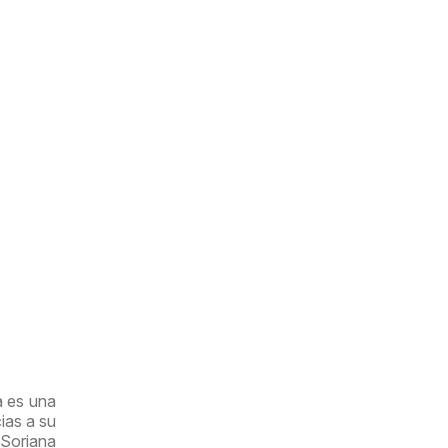
a es una
ias a su
 Soriana