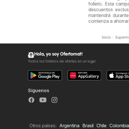
folleto. Esta cam
descuentos exclus
mantendrá durante
comienza a ahorrar
Inicio
Superm
Hola, yo soy Ofertomat!
Todos los folletos de ofertas en un lugar
Síguenos
Otros países:
Argentina
Brasil
Chile
Colombia