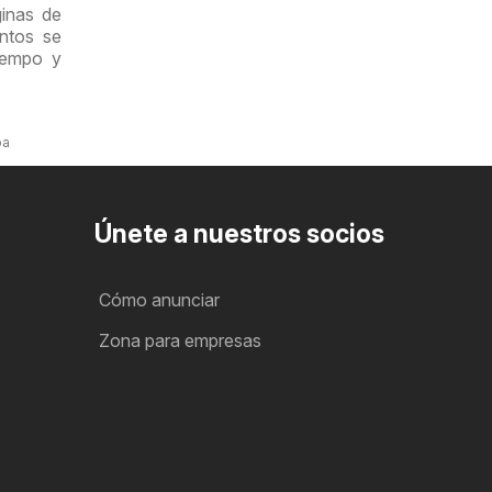
inas de
entos se
iempo y
oa
Únete a nuestros socios
Cómo anunciar
Zona para empresas