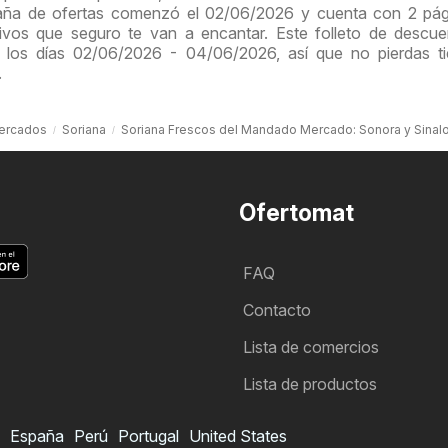
paña de ofertas comenzó el 02/06/2026 y cuenta con 2 pág
ivos que seguro te van a encantar. Este folleto de descu
 los días 02/06/2026 - 04/06/2026, así que no pierdas t
.
ercados
Soriana
Soriana Frescos del Mandado Mercado: Sonora y Sinal
Ofertomat
FAQ
Contacto
Lista de comercios
Lista de productos
España
Perú
Portugal
United States