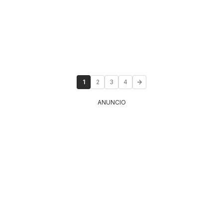
1
2
3
4
ANUNCIO