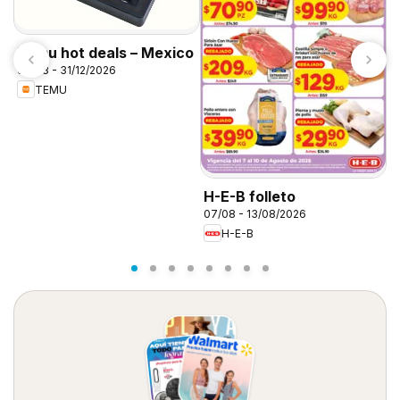
Temu hot deals – Mexico
07/08 - 31/12/2026
T
TEMU
0
H-E-B folleto
07/08 - 13/08/2026
H-E-B