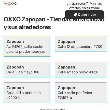
¿Inspiración? ¡Mira las
OXXO
ofertas en tu zona!
Quiero ver
OXXO Zapopan - Tiendas en la ciudad
y sus alrededores
Zapopan
Zapopan
Av. #4262, calle xochitl,
Calle 12 de diciembre #700
colonia prados tepeyac
Zapopan
Zapopan
Calle 5 de mayo #10
Calle amado nervo #1201
Zapopan
Zapopan
Calle anillo periferico
Calle anillo periferico
#2200-b
#2497-a